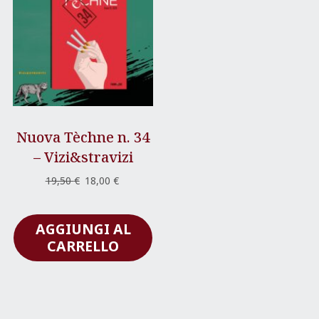
OFFERTA
Nuova Tèchne n. 34
– Vizi&stravizi
Il
Il
19,50
€
18,00
€
prezzo
prezzo
originale
attuale
AGGIUNGI AL
era:
è:
19,50 €.
18,00 €.
CARRELLO