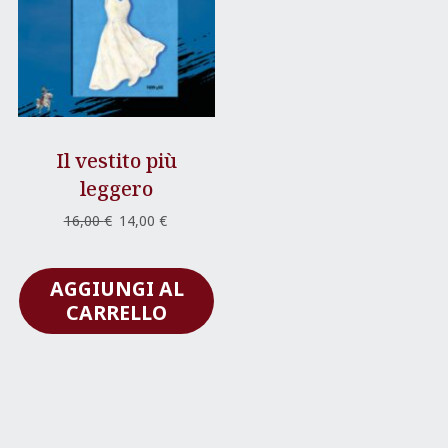
Il vestito più
leggero
Il
Il
16,00
€
14,00
€
prezzo
prezzo
originale
attuale
AGGIUNGI AL
era:
è:
16,00 €.
14,00 €.
CARRELLO