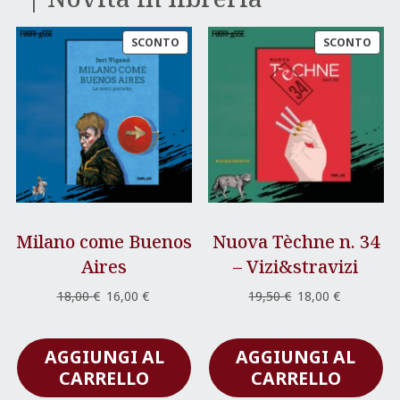
PRODOTTO
PRO
SCONTO
SCONTO
IN
IN
OFFERTA
OFFE
Milano come Buenos
Nuova Tèchne n. 34
Aires
– Vizi&stravizi
Il
Il
Il
Il
18,00
€
16,00
€
19,50
€
18,00
€
prezzo
prezzo
prezzo
prezzo
originale
attuale
originale
attuale
AGGIUNGI AL
AGGIUNGI AL
era:
è:
era:
è:
18,00 €.
16,00 €.
19,50 €.
18,00 €.
CARRELLO
CARRELLO