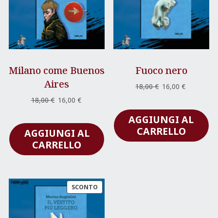
Milano come Buenos
Fuoco nero
Aires
Il
Il
18,00
€
16,00
€
prezzo
prezzo
Il
Il
18,00
€
16,00
€
originale
attuale
prezzo
prezzo
AGGIUNGI AL
era:
è:
originale
attuale
18,00 €.
16,00 €.
CARRELLO
AGGIUNGI AL
era:
è:
18,00 €.
16,00 €.
CARRELLO
PRODOTTO
SCONTO
IN
OFFERTA