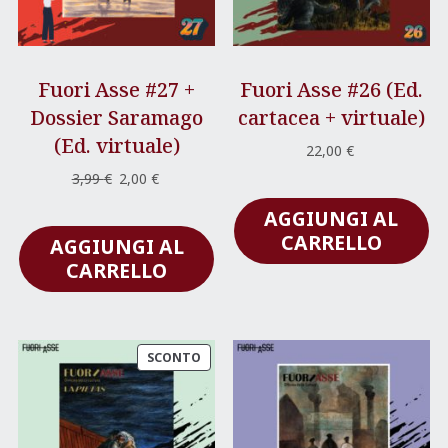
Fuori Asse #27 +
Fuori Asse #26 (Ed.
Dossier Saramago
cartacea + virtuale)
(Ed. virtuale)
22,00
€
Il
Il
3,99
€
2,00
€
prezzo
prezzo
AGGIUNGI AL
originale
attuale
CARRELLO
AGGIUNGI AL
era:
è:
3,99 €.
2,00 €.
CARRELLO
PRODOTTO
SCONTO
IN
OFFERTA