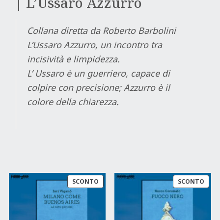
| L’Ussaro Azzurro
Collana diretta da Roberto Barbolini
L’Ussaro Azzurro, un incontro tra
incisività e limpidezza.
L’ Ussaro è un guerriero, capace di
colpire con precisione; Azzurro è il
colore della chiarezza.
PRODOTTO
PRO
SCONTO
SCONTO
IN
IN
OFFERTA
OFFE