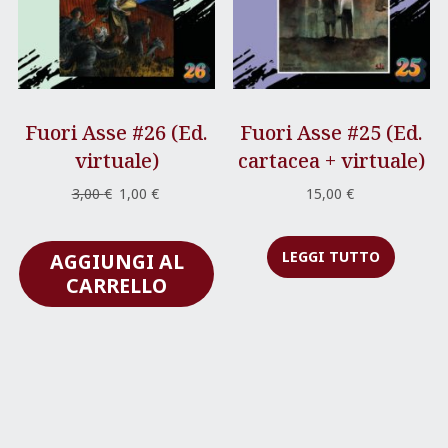
Fuori Asse #26 (Ed.
Fuori Asse #25 (Ed.
virtuale)
cartacea + virtuale)
Il
Il
3,00
€
1,00
€
15,00
€
prezzo
prezzo
originale
attuale
LEGGI TUTTO
AGGIUNGI AL
era:
è:
3,00 €.
1,00 €.
CARRELLO