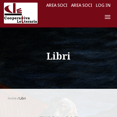
AREA SOCI
AREA SOCI
LOG IN
NAV
TOG
Libri
Home
/ Libri