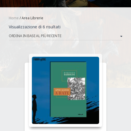
Home
/ Area Librerie
Ordina
Visualizzazione di 6 risultati
in
base
al
più
recente