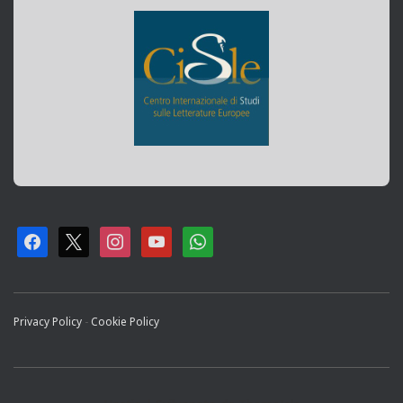
F
X
I
Y
W
A
N
O
H
C
S
U
A
Privacy Policy
-
Cookie Policy
E
T
T
T
B
A
U
S
O
G
B
A