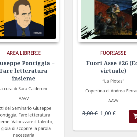
AREA LIBRERIE
FUORIASSE
useppe Pontiggia –
Fuori Asse #26 (E
Fare letteratura
virtuale)
insieme
“La Pietas”
a cura di Sara Calderoni
Copertina di Andrea Ferra
AAVV
AAVV
tti del Seminario Giuseppe
Il
Il
3,00
€
1,00
€
ontiggia. Fare letteratura
prezzo
prezzo
ieme. Valorizzare il talento,
originale
attuale
a gioia di scoprire la parola
era:
è:
necessaria