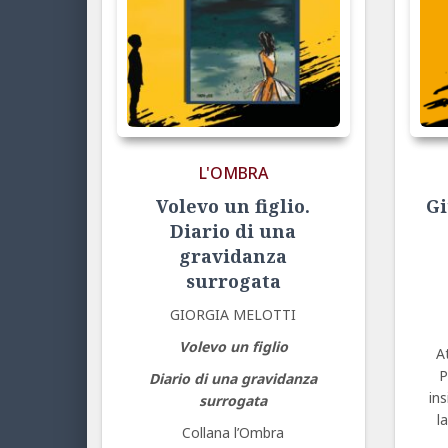
L'OMBRA
Volevo un figlio.
Gi
Diario di una
gravidanza
surrogata
GIORGIA MELOTTI
Volevo un figlio
A
P
Diario di una gravidanza
ins
surrogata
l
Collana l’Ombra