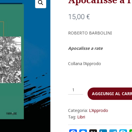
15,00
€
ROBERTO BARBOLINI
Apocalisse a rate
Collana l’Approdo
Apocalisse
AGGIUNGI AL CAR
a
rate
quantità
Categoria:
L'Approdo
Tag:
Libri