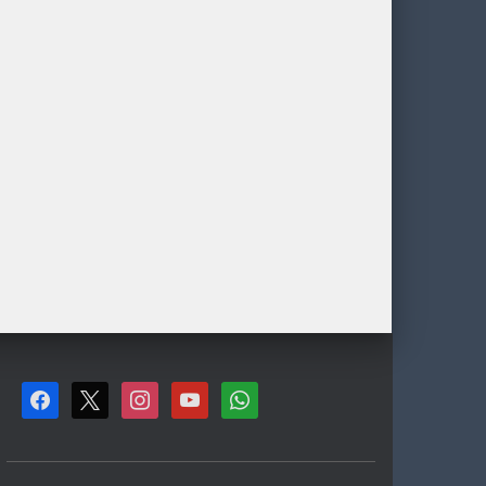
F
X
I
Y
W
A
N
O
H
C
S
U
A