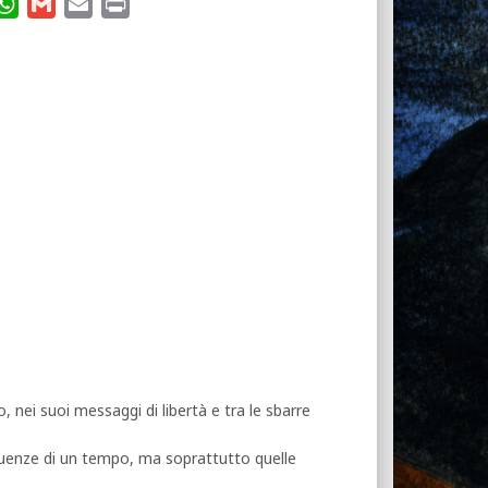
W
G
E
P
h
m
m
r
a
a
a
i
t
i
i
n
s
l
l
t
A
p
p
, nei suoi messaggi di libertà e tra le sbarre
ngruenze di un tempo, ma soprattutto quelle