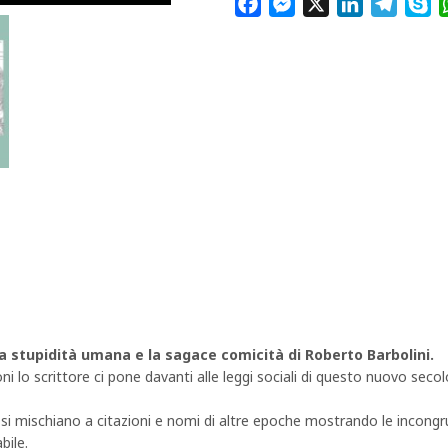
F
M
X
L
T
S
a
e
i
e
k
c
s
n
l
y
e
s
k
e
p
b
e
e
g
e
o
n
d
r
o
g
I
a
k
e
n
m
r
la stupidità umana e la sagace comicità di Roberto Barbolini.
i lo scrittore ci pone davanti alle leggi sociali di questo nuovo secolo
ure si mischiano a citazioni e nomi di altre epoche mostrando le inco
bile.