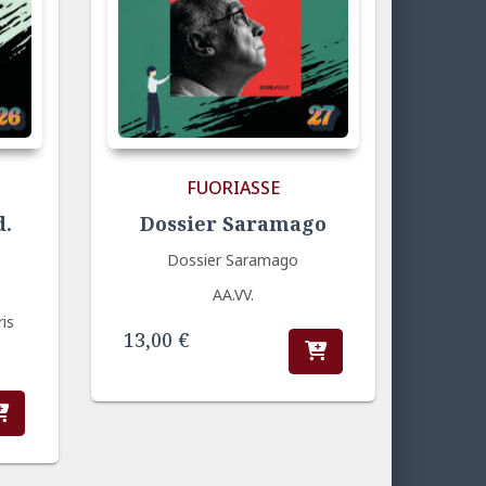
FUORIASSE
d.
Dossier Saramago
Dossier Saramago
AA.VV.
ris
13,00
€