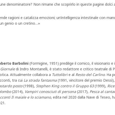
mune denominatore? Non rimane che scoprirlo in queste pagine dolci 
e ragioni e catalizza emozioni; un’intelligenza intestinale con mandato
o un genio o un cretino…»
oberto Barbolini
(Formigine, 1951) predilige il comico, il visionario 
l
Giornale
di Indro Montanelli, è stato redattore e critico teatrale di P
otica. Attualmente collabora a
Tuttolibri
e al
Resto del Carlino
. Ha p
cconti, tra cui
La strada fantasma
(1991, vincitore del premio Dessì)
astardo posto
(1998),
Stephen King contro il Gruppo 63
(1999),
Rice
olombo
(2014),
Vampiri conosciuti di persona
(2017),
Pesca al canta
cconti Il maiale e lo sciamano
, edita nel 2020 dalla Nave di Teseo, h
21.