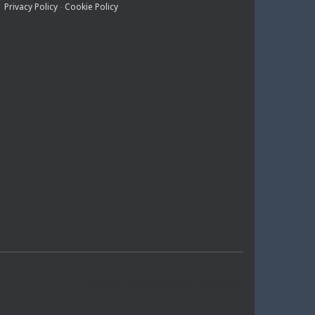
Privacy Policy
-
Cookie Policy
E
T
T
T
B
A
U
S
O
G
B
A
O
R
E
P
K
A
P
M
Hestia | Sviluppato da
ThemeIsle