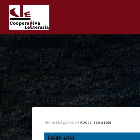
Home
/
L'Approdo
/ Apocalisse a rate