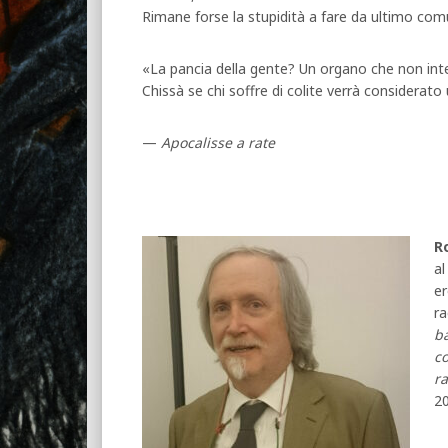
Rimane forse la stupidità a fare da ultimo co
«La pancia della gente? Un organo che non intend
Chissà se chi soffre di colite verrà considerat
—
Apocalisse a rate
R
a
er
ra
b
c
ra
20