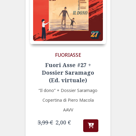
FUORIASSE
Fuori Asse #27 +
Dossier Saramago
(Ed. virtuale)
“Il dono” + Dossier Saramago
Copertina di Piero Macola
AAVV
Il
Il
3,99
€
2,00
€
prezzo
prezzo
originale
attuale