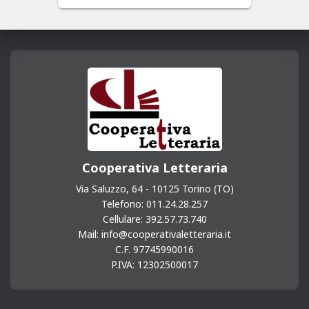
era:
è:
3,99 €.
2,00 €.
Cooperativa Letteraria
Via Saluzzo, 64 - 10125 Torino (TO)
Telefono: 011.24.28.257
Cellulare: 392.57.73.740
Mail: info@cooperativaletteraria.it
C.F. 97745990016
P.IVA: 12302500017