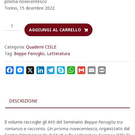
prisma novecentesco
Torino, 15 dicembre 2022
Beppe
AGGIUNGI AL CARRELLO
Fenoglio
tra
romanzo
Categoria:
Quaderni CISLE
e
Tag:
Beppe Fenoglio
,
Letteratura
racconto
quantità
F
M
X
L
T
S
W
G
E
P
a
e
i
e
k
h
m
m
r
c
s
n
l
y
a
a
a
i
e
s
k
e
p
t
i
i
n
DESCRIZIONE
b
e
e
g
e
s
l
l
t
o
n
d
r
A
o
g
I
a
p
Il volume raccoglie gli Atti del Seminario
Beppe Fenoglio tra
k
e
n
m
p
romanzo e racconto. Un prisma novecentesco
, organizzato dal
r