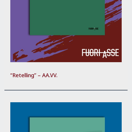
“Retelling” – AA.VV.