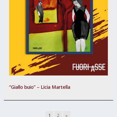
“Giallo buio” – Licia Martella
1
2
»