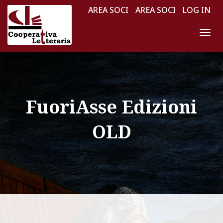
AREA SOCI
AREA SOCI
LOG IN
N
A
V
I
G
FuoriAsse Edizioni
A
Z
OLD
I
O
N
E
T
O
G
G