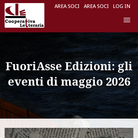
AREA SOCI
AREA SOCI
LOG IN
N
A
V
I
G
FuoriAsse Edizioni: gli
A
Z
eventi di maggio 2026
I
O
N
E
T
O
G
G