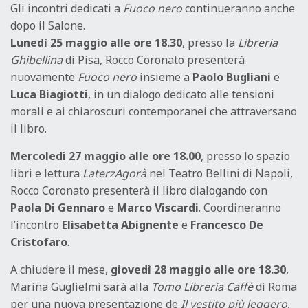
Gli incontri dedicati a
Fuoco nero
continueranno anche
dopo il Salone.
Lunedì 25 maggio alle ore 18.30
, presso la
Libreria
Ghibellina
di Pisa, Rocco Coronato presenterà
nuovamente
Fuoco nero
insieme a
Paolo Bugliani
e
Luca Biagiotti
, in un dialogo dedicato alle tensioni
morali e ai chiaroscuri contemporanei che attraversano
il libro.
Mercoledì 27 maggio alle ore 18.00
, presso lo spazio
libri e lettura
LaterzAgorà
nel Teatro Bellini di Napoli,
Rocco Coronato presenterà il libro dialogando con
Paola Di Gennaro
e
Marco Viscardi
. Coordineranno
l’incontro
Elisabetta Abignente
e
Francesco De
Cristofaro
.
A chiudere il mese,
giovedì 28 maggio alle ore 18.30
,
Marina Guglielmi sarà alla
Tomo Libreria Caffè
di Roma
per una nuova presentazione de
Il vestito più leggero
,