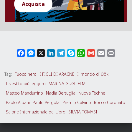
Acquista
F
M
X
L
T
S
W
G
E
P
a
e
i
e
k
h
m
m
r
c
s
n
l
y
a
a
a
i
Tag:
Fuoco nero
I FIGLI DI ARACNE
Il mondo di Űök
e
s
k
e
p
t
i
i
n
b
e
e
g
e
s
l
l
t
Il vestito più leggero
MARINA GUGLIELMI
o
n
d
r
A
Matteo Mandurrino
Nadia Bertuglia
Nuova Tèchne
o
g
I
a
p
Paolo Albani
Paolo Pergola
Premio Calvino
Rocco Coronato
k
e
n
m
p
Salone Internazionale del Libro
SILVIA TOMASI
r