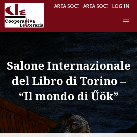
AREA SOCI
AREA SOCI
LOG IN
N
A
V
I
G
Salone Internazionale
A
Z
del Libro di Torino –
I
O
“Il mondo di Űök”
N
E
T
O
G
G