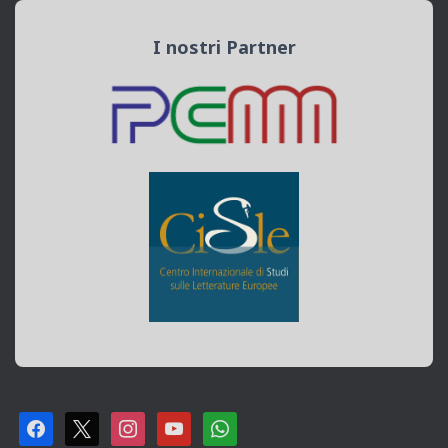
I nostri Partner
F
X
I
Y
W