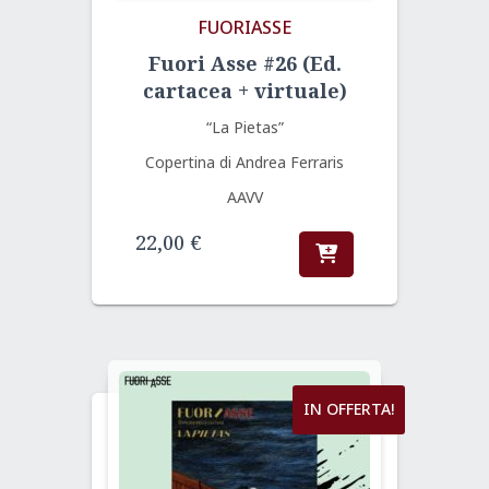
FUORIASSE
Fuori Asse #26 (Ed.
cartacea + virtuale)
“La Pietas”
Copertina di Andrea Ferraris
AAVV
22,00
€
IN OFFERTA!