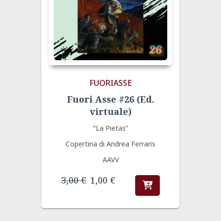
FUORIASSE
Fuori Asse #26 (Ed.
virtuale)
“La Pietas”
Copertina di Andrea Ferraris
AAVV
Il
Il
3,00
€
1,00
€
prezzo
prezzo
originale
attuale
era:
è: