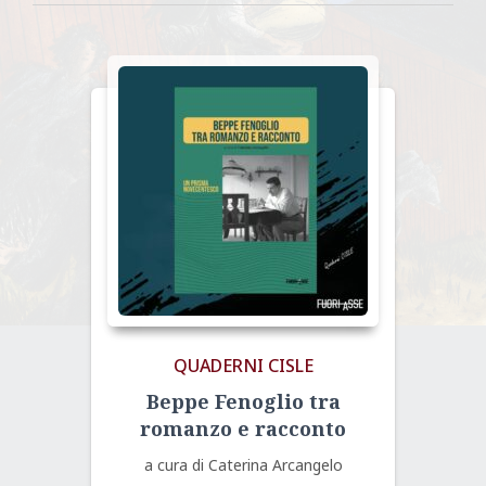
base
al
più
recente
QUADERNI CISLE
Beppe Fenoglio tra
romanzo e racconto
a cura di Caterina Arcangelo