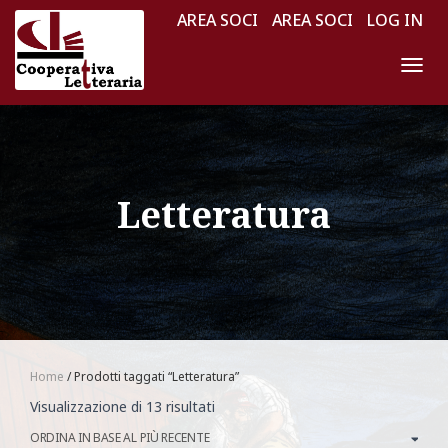
AREA SOCI
AREA SOCI
LOG IN
NAV
Letteratura
Home
/ Prodotti taggati “Letteratura”
Ordina
Visualizzazione di 13 risultati
in