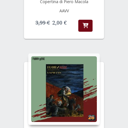
Copertina di Piero Macola
AAVV
Il
Il
3,99
€
2,00
€
prezzo
prezzo
originale
attuale
era:
è:
3,99 €.
2,00 €.