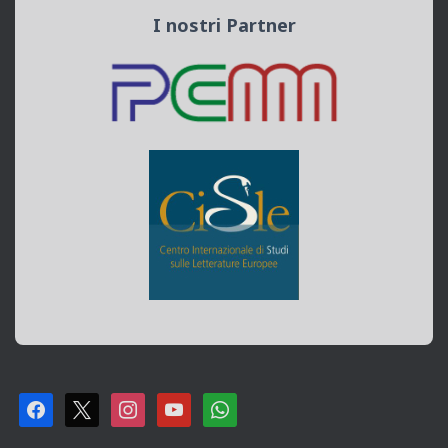
I nostri Partner
F
X
I
Y
W
A
N
O
H