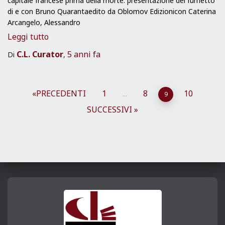
capitale francese prima della morte. presentazione del fumetto
di e con Bruno Quarantaedito da Oblomov Edizionicon Caterina
Arcangelo, Alessandro
Leggi tutto
C.L. Curator
5 anni
fa
Di
,
Paginazione
PRECEDENTI
1
8
10
…
9
SUCCESSIVI
degli
articoli