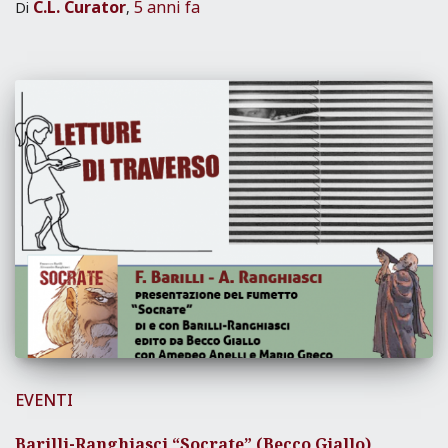
C.L. Curator
5 anni
fa
Di
,
EVENTI
Barilli-Ranghiasci “Socrate” (Becco Giallo)