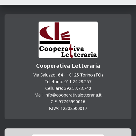
b
e
e
g
e
s
l
l
t
o
n
d
r
A
o
g
I
a
p
k
e
n
m
p
r
Cooperativa Letteraria
Via Saluzzo, 64 - 10125 Torino (TO)
Telefono: 011.24.28.257
Cellulare: 392.57.73.740
Mail: info@cooperativaletteraria.it
C.F. 97745990016
P.IVA: 12302500017