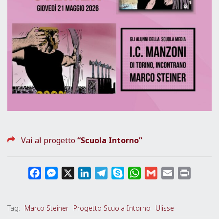
Vai al progetto
“Scuola Intorno”
F
M
X
L
T
S
W
G
E
P
a
e
i
e
k
h
m
m
r
c
s
n
l
y
a
a
a
i
Tag:
Marco Steiner
Progetto Scuola Intorno
Ulisse
e
s
k
e
p
t
i
i
n