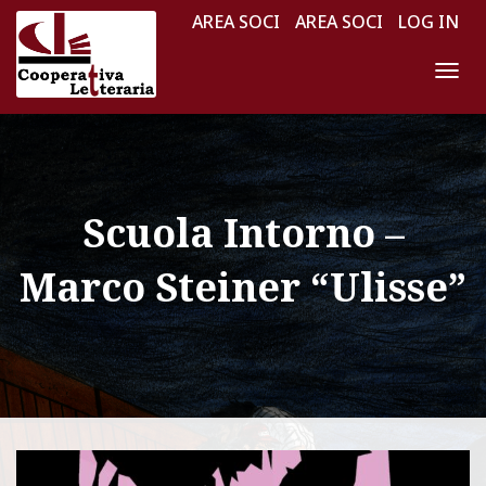
AREA SOCI
AREA SOCI
LOG IN
N
A
V
I
G
Scuola Intorno –
A
Z
Marco Steiner “Ulisse”
I
O
N
E
T
O
G
G