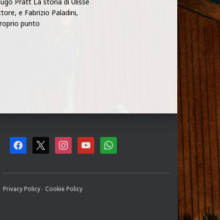
ugo Pratt La storia di Ulisse
tore, e Fabrizio Paladini,
proprio punto
F
X
I
Y
W
A
N
O
H
C
S
U
A
Privacy Policy
-
Cookie Policy
E
T
T
T
B
A
U
S