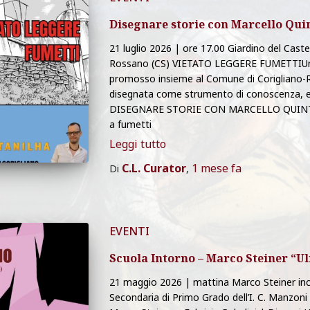
Disegnare storie con Marcello Qui
21 luglio 2026 | ore 17.00 Giardino del Caste
Rossano (CS) VIETATO LEGGERE FUMETTIUn p
promosso insieme al Comune di Corigliano-R
disegnata come strumento di conoscenza, ed
DISEGNARE STORIE CON MARCELLO QUINTANI
a fumetti
Leggi tutto
C.L. Curator
1 mese
fa
Di
,
EVENTI
Scuola Intorno – Marco Steiner “Ul
21 maggio 2026 | mattina Marco Steiner incon
Secondaria di Primo Grado dell’I. C. Manzoni 