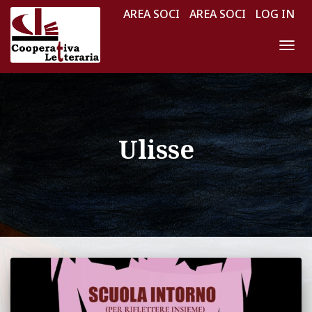
AREA SOCI
AREA SOCI
LOG IN
NAV
TOG
Ulisse