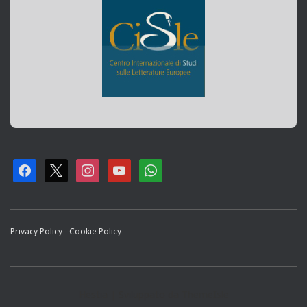
F
X
I
Y
W
A
N
O
H
C
S
U
A
Privacy Policy
-
Cookie Policy
E
T
T
T
B
A
U
S
O
G
B
A
Hestia | Sviluppato da
ThemeIsle
O
R
E
P