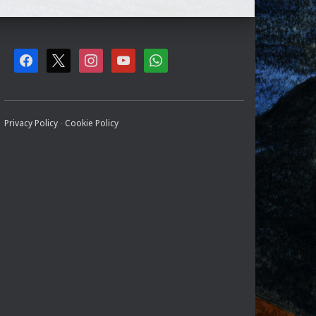
F
X
I
Y
W
A
N
O
H
C
S
U
A
Privacy Policy
-
Cookie Policy
E
T
T
T
B
A
U
S
O
G
B
A
O
R
E
P
K
A
P
M