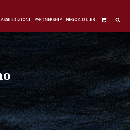
AREA SOCI
AREA SOCI
LOG IN
IASSE EDIZIONI
PARTNERSHIP
NEGOZIO LIBRI
no