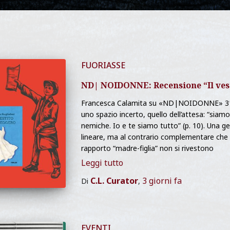
FUORIASSE
ND| NOIDONNE: Recensione “Il vest
Francesca Calamita su «ND|NOIDONNE» 31 
uno spazio incerto, quello dell’attesa: “siamo
nemiche. Io e te siamo tutto” (p. 10). Una 
lineare, ma al contrario complementare che 
rapporto “madre-figlia” non si rivestono
Leggi tutto
C.L. Curator
3 giorni
fa
Di
,
EVENTI