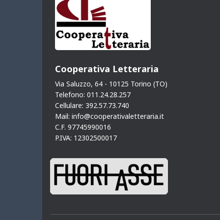
k
e
n
r
Cooperativa Letteraria
Via Saluzzo, 64 - 10125 Torino (TO)
Telefono: 011.24.28.257
Cellulare: 392.57.73.740
Mail: info@cooperativaletteraria.it
C.F. 97745990016
P.IVA: 12302500017