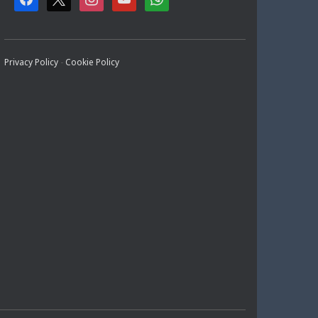
A
N
O
H
C
S
U
A
Privacy Policy
-
Cookie Policy
E
T
T
T
B
A
U
S
O
G
B
A
O
R
E
P
K
A
P
M