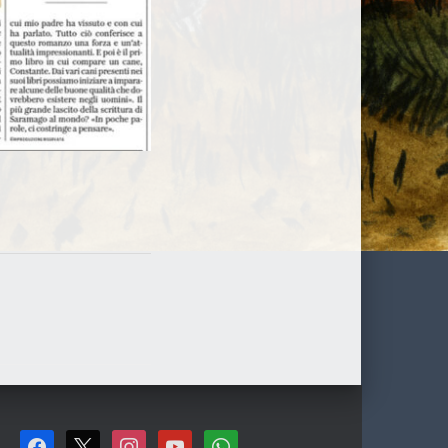
F
X
I
Y
W