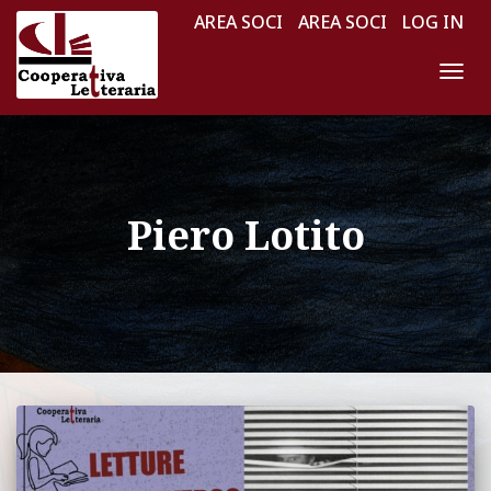
AREA SOCI
AREA SOCI
LOG IN
NAV
TOG
Piero Lotito