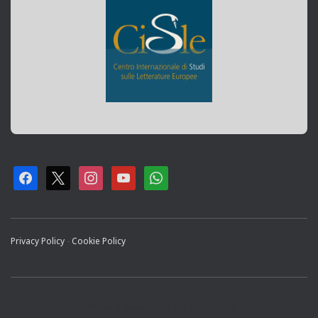
F
X
I
Y
W
A
N
O
H
C
S
U
A
Privacy Policy
-
Cookie Policy
E
T
T
T
B
A
U
S
O
G
B
A
Hestia | Sviluppato da
ThemeIsle
O
R
E
P