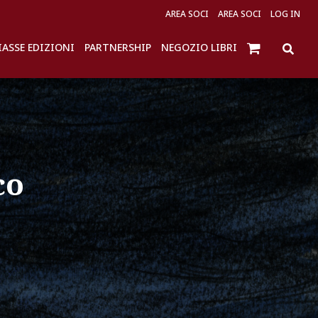
AREA SOCI
AREA SOCI
LOG IN
IASSE EDIZIONI
PARTNERSHIP
NEGOZIO LIBRI
co