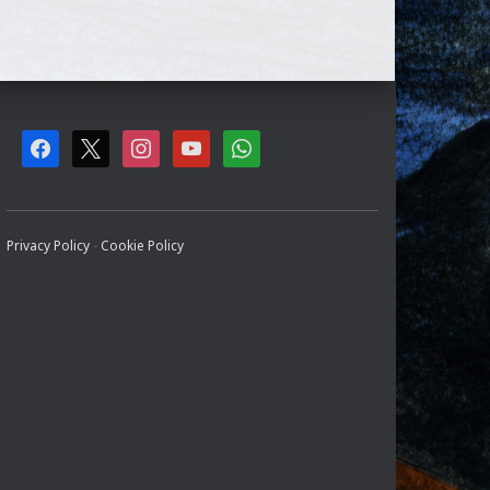
F
X
I
Y
W
A
N
O
H
C
S
U
A
Privacy Policy
-
Cookie Policy
E
T
T
T
B
A
U
S
O
G
B
A
O
R
E
P
K
A
P
M