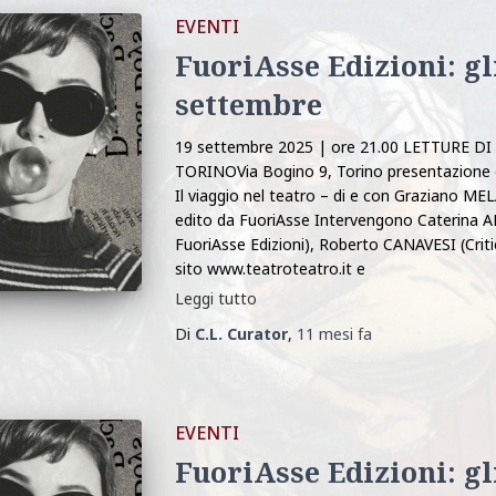
EVENTI
FuoriAsse Edizioni: gl
settembre
19 settembre 2025 | ore 21.00 LETTURE 
TORINOVia Bogino 9, Torino presentazione de
Il viaggio nel teatro – di e con Graziano M
edito da FuoriAsse Intervengono Caterina A
FuoriAsse Edizioni), Roberto CANAVESI (Criti
sito www.teatroteatro.it e
Leggi tutto
Di
C.L. Curator
,
11 mesi
fa
EVENTI
FuoriAsse Edizioni: gli