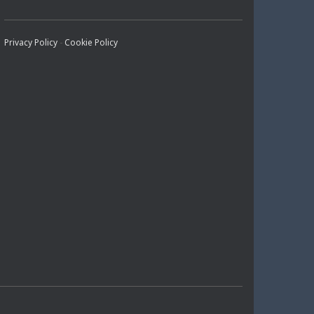
A
N
O
H
C
S
U
A
Privacy Policy
-
Cookie Policy
E
T
T
T
B
A
U
S
O
G
B
A
O
R
E
P
K
A
P
M