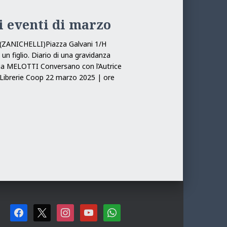
i eventi di marzo
(ZANICHELLI)Piazza Galvani 1/H
n figlio. Diario di una gravidanza
rgia MELOTTI Conversano con l’Autrice
Librerie Coop 22 marzo 2025 | ore
F
X
I
Y
W