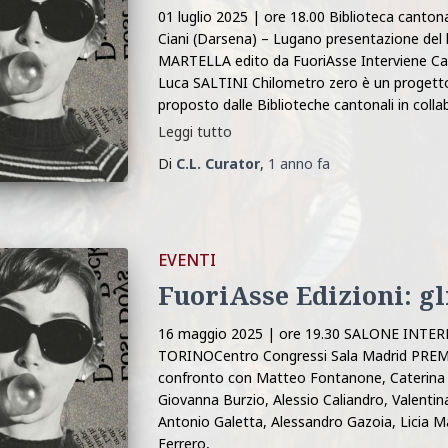
01 luglio 2025 | ore 18.00 Biblioteca canto
Ciani (Darsena) – Lugano presentazione del li
MARTELLA edito da FuoriAsse Interviene 
Luca SALTINI Chilometro zero è un progetto
proposto dalle Biblioteche cantonali in collab
Leggi tutto
Di
C.L. Curator
,
1 anno
fa
EVENTI
FuoriAsse Edizioni: gl
16 maggio 2025 | ore 19.30 SALONE INT
TORINOCentro Congressi Sala Madrid PREMI
confronto con Matteo Fontanone, Caterina 
Giovanna Burzio, Alessio Caliandro, Valentina
Antonio Galetta, Alessandro Gazoia, Licia Ma
Ferrero,