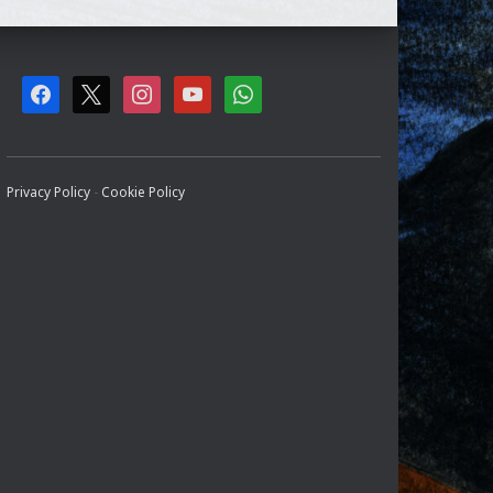
F
X
I
Y
W
A
N
O
H
C
S
U
A
Privacy Policy
-
Cookie Policy
E
T
T
T
B
A
U
S
O
G
B
A
O
R
E
P
K
A
P
M