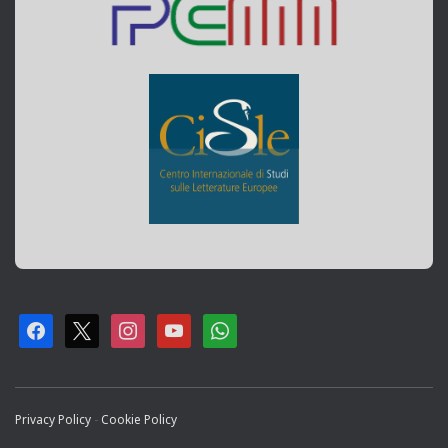
F
X
I
Y
W
A
N
O
H
C
S
U
A
Privacy Policy
-
Cookie Policy
E
T
T
T