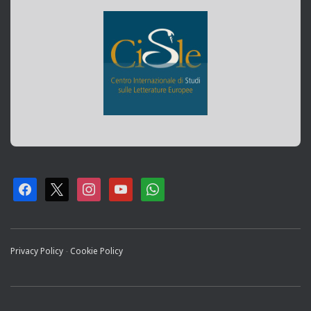
F
X
I
Y
W
A
N
O
H
C
S
U
A
Privacy Policy
-
Cookie Policy
E
T
T
T
B
A
U
S
O
G
B
A