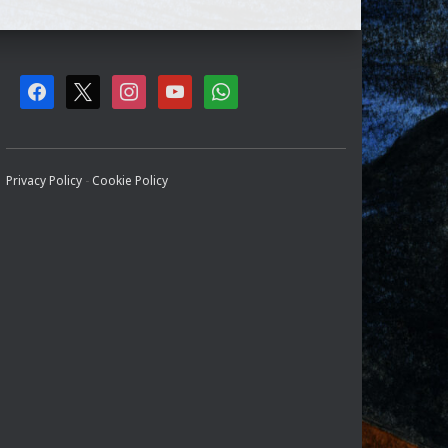
F
X
I
Y
W
A
N
O
H
C
S
U
A
Privacy Policy
-
Cookie Policy
E
T
T
T
B
A
U
S
O
G
B
A
O
R
E
P
K
A
P
M