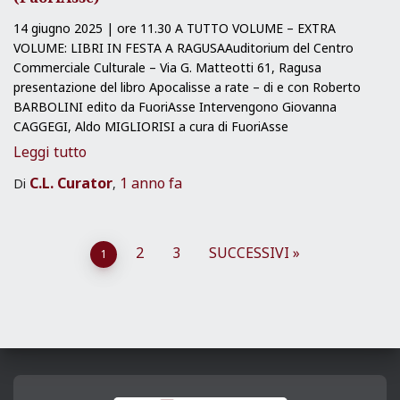
14 giugno 2025 | ore 11.30 A TUTTO VOLUME – EXTRA
VOLUME: LIBRI IN FESTA A RAGUSAAuditorium del Centro
Commerciale Culturale – Via G. Matteotti 61, Ragusa
presentazione del libro Apocalisse a rate – di e con Roberto
BARBOLINI edito da FuoriAsse Intervengono Giovanna
CAGGEGI, Aldo MIGLIORISI a cura di FuoriAsse
Leggi tutto
C.L. Curator
1 anno
fa
Di
,
Paginazione
2
3
SUCCESSIVI
1
degli
articoli