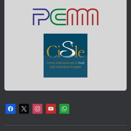
F
X
I
Y
W
A
N
O
H
C
S
U
A