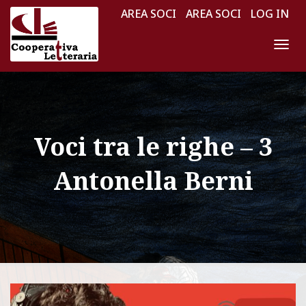
AREA SOCI
AREA SOCI
LOG IN
N
A
V
I
G
Voci tra le righe – 3
A
Z
Antonella Berni
I
O
N
E
T
O
G
G