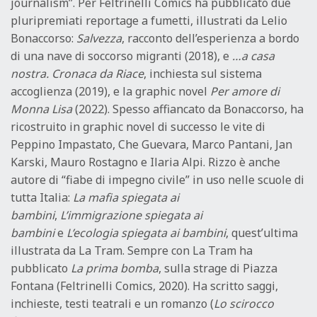
journalism”. Per Feltrinelli Comics ha pubblicato due
pluripremiati reportage a fumetti, illustrati da Lelio
Bonaccorso:
Salvezza
, racconto dell’esperienza a bordo
di una nave di soccorso migranti (2018), e
…a casa
nostra. Cronaca da Riace
, inchiesta sul sistema
accoglienza (2019), e la graphic novel
Per amore di
Monna Lisa
(2022). Spesso affiancato da Bonaccorso, ha
ricostruito in graphic novel di successo le vite di
Peppino Impastato, Che Guevara, Marco Pantani, Jan
Karski, Mauro Rostagno e Ilaria Alpi. Rizzo è anche
autore di “fiabe di impegno civile” in uso nelle scuole di
tutta Italia:
La mafia spiegata ai
bambini
,
L’immigrazione spiegata ai
bambini
e
L’ecologia spiegata ai bambini
, quest’ultima
illustrata da La Tram. Sempre con La Tram ha
pubblicato
La prima bomba
, sulla strage di Piazza
Fontana (Feltrinelli Comics, 2020). Ha scritto saggi,
inchieste, testi teatrali e un romanzo (
Lo scirocco