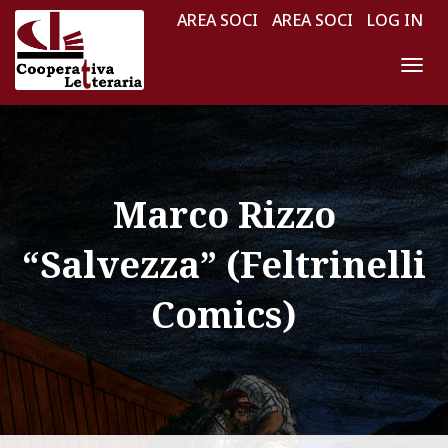
AREA SOCI
AREA SOCI
LOG IN
N
A
V
I
G
Marco Rizzo
A
Z
“Salvezza” (Feltrinelli
I
O
Comics)
N
E
T
O
G
G