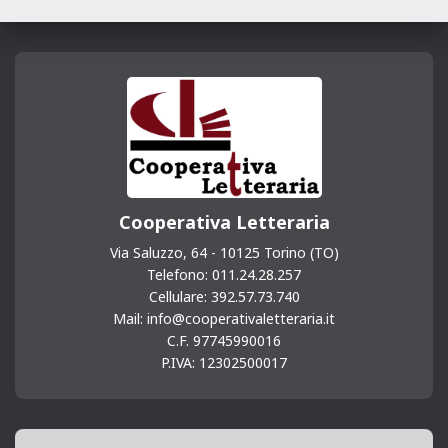
b
e
e
g
e
s
l
l
t
o
n
d
r
A
o
g
I
a
p
k
e
n
m
p
r
Cooperativa Letteraria
Via Saluzzo, 64 - 10125 Torino (TO)
Telefono: 011.24.28.257
Cellulare: 392.57.73.740
Mail: info@cooperativaletteraria.it
C.F. 97745990016
P.IVA: 12302500017