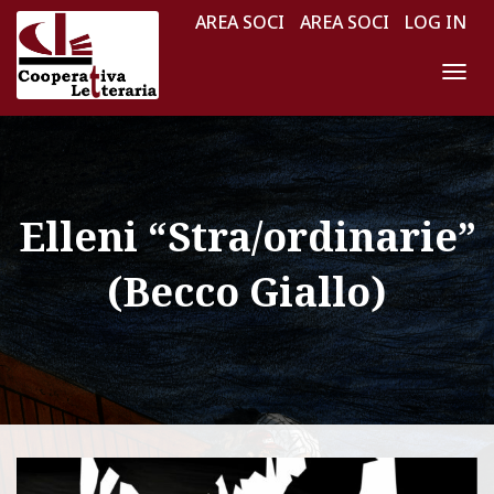
AREA SOCI
AREA SOCI
LOG IN
N
A
V
I
G
Elleni “Stra/ordinarie”
A
Z
(Becco Giallo)
I
O
N
E
T
O
G
G