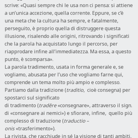
scrive: «Quasi sempre chi le usa non ci pensa: si attiene
a un’unica accezione, quella corrente. Eppure, se c’è
una meta che la cultura ha sempre, e fatalmente,
perseguito, è proprio quella di distruggere questa
illusione, risalendo alle origini, ritrovando i significati
che la parola ha acquistato lungo il percorso, per
riapprodare infine all’immediatezza. Ma essa, a questo
punto, è scomparsa».
La parola tradimento, usata in forma generale e, se
vogliamo, abusata per l’uso che vogliamo farne qui,
comprende un tema molto più ampio e complesso.
Partiamo dalla tradizione (
traditio
, cioè consegna) per
spostarci sul significato
di tradimento (
tradĕre
«consegnare», attraverso il sign.
di «consegnare ai nemici») e sfiorare, infine, quello più
complesso di traduzione (
traductio
–
onis
«trasferimento»).
La rivista, che racchiude in sé la visione di tanti ambiti,