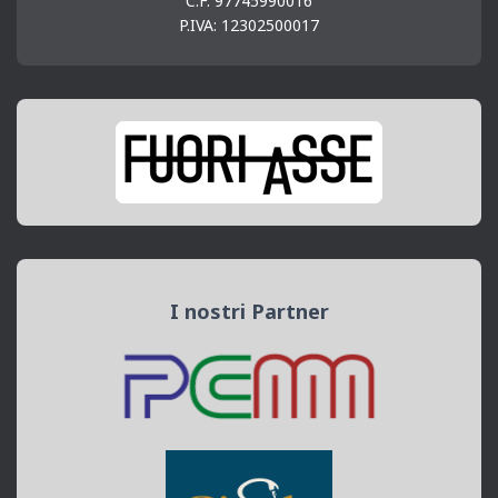
C.F. 97745990016
P.IVA: 12302500017
I nostri Partner