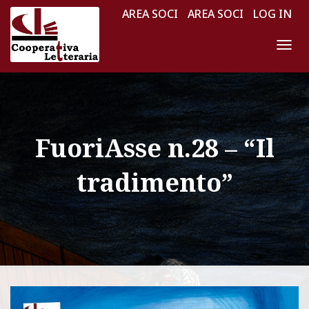
AREA SOCI
AREA SOCI
LOG IN
N
A
V
I
G
FuoriAsse n.28 – “Il
A
Z
tradimento”
I
O
N
E
T
O
G
G