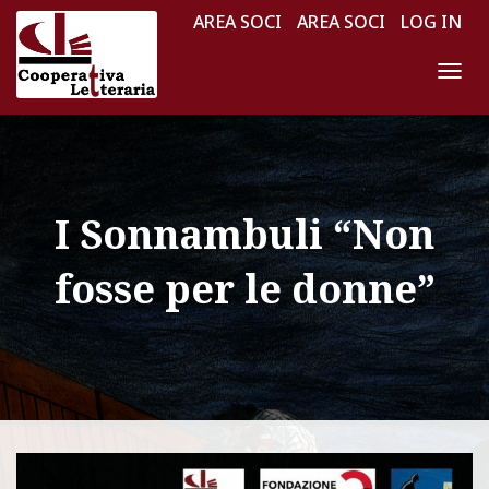
AREA SOCI
AREA SOCI
LOG IN
N
A
V
I
G
I Sonnambuli “Non
A
Z
fosse per le donne”
I
O
N
E
T
O
G
G