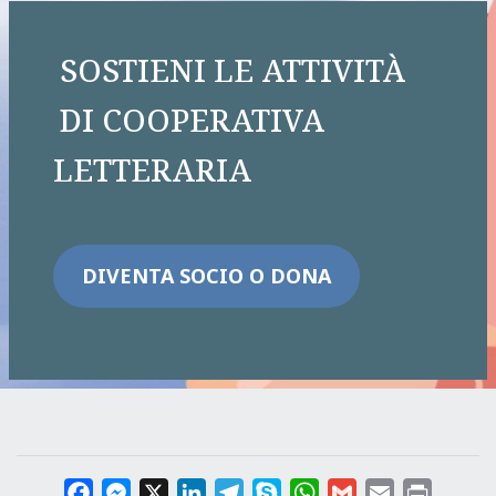
SOSTIENI LE ATTIVITÀ
DI COOPERATIVA
LETTERARIA
DIVENTA SOCIO O DONA
F
M
X
L
T
S
W
G
E
P