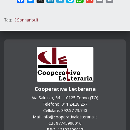
a
e
i
e
k
h
m
m
r
c
s
n
l
y
a
a
a
i
Tag:
I Sonnanbuli
e
s
k
e
p
t
i
i
n
b
e
e
g
e
s
l
l
t
o
n
d
r
A
o
g
I
a
p
k
e
n
m
p
r
Cooperativa Letteraria
Via Saluzzo, 64 - 10125 Torino (TO)
Telefono: 011.24.28.257
Cellulare: 392.57.73.740
Mail: info@cooperativaletteraria.it
C.F. 97745990016
P.IVA: 12302500017