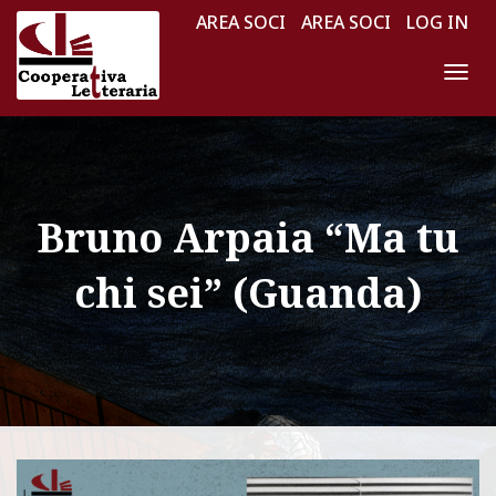
AREA SOCI
AREA SOCI
LOG IN
N
A
V
I
G
Bruno Arpaia “Ma tu
A
Z
chi sei” (Guanda)
I
O
N
E
T
O
G
G