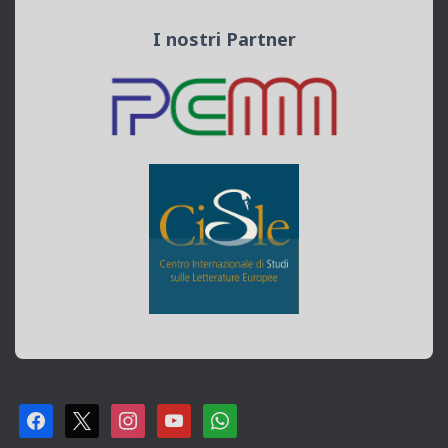
I nostri Partner
F
X
I
Y
W