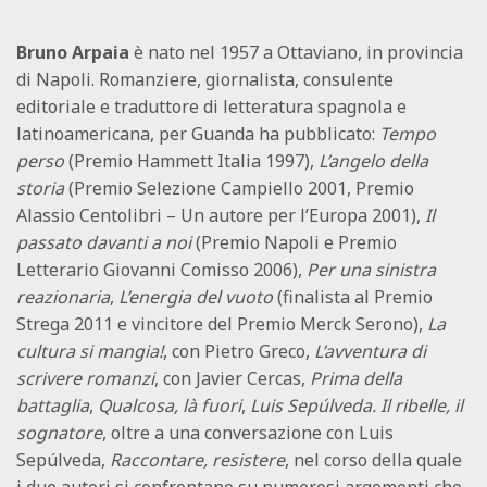
Bruno Arpaia
è nato nel 1957 a Ottaviano, in provincia
di Napoli. Romanziere, giornalista, consulente
editoriale e traduttore di letteratura spagnola e
latinoamericana, per Guanda ha pubblicato:
Tempo
perso
(Premio Hammett Italia 1997),
L’angelo della
storia
(Premio Selezione Campiello 2001, Premio
Alassio Centolibri – Un autore per l’Europa 2001),
Il
passato davanti a noi
(Premio Napoli e Premio
Letterario Giovanni Comisso 2006),
Per una sinistra
reazionaria
,
L’energia del vuoto
(finalista al Premio
Strega 2011 e vincitore del Premio Merck Serono),
La
cultura si mangia!
, con Pietro Greco,
L’avventura di
scrivere romanzi
, con Javier Cercas,
Prima della
battaglia
,
Qualcosa, là fuori
,
Luis Sepúlveda. Il ribelle, il
sognatore
, oltre a una conversazione con Luis
Sepúlveda,
Raccontare, resistere
, nel corso della quale