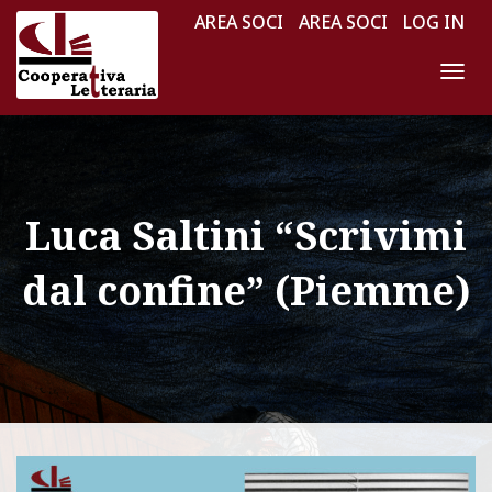
AREA SOCI
AREA SOCI
LOG IN
N
A
V
I
G
Luca Saltini “Scrivimi
A
Z
dal confine” (Piemme)
I
O
N
E
T
O
G
G