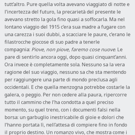
tutt’altro. Pure quella volta avevano viaggiato di notte e
l’incertezza del futuro, la precarietà del presente le
avevano stretto la gola fino quasi a soffocarla. Ma nel
lontano viaggio del 1915 c’era sua madre a fugare con
una carezza i suoi dubbi, a scacciare le paure, c’erano le
filastrocche giocose di suo padre a tenerle
compagnia:
Piove, non piove, faremo cose nuove
. Le
pare di sentirlo ancora oggi, dopo quasi cinquant’anni.
Ora invece è completamente sola. Nessuno sa la vera
ragione del suo viaggio, nessuno sa che sta mentendo
per raggiungere una parte di mondo preclusa agli
occidentali. E che quella menzogna potrebbe costarle la
galera, o peggio. Per non cedere alla paura, ripercorre
tutto il cammino che l’ha condotta a quel preciso
momento, su quel treno, con i documenti falsi nella
borsa: un garbuglio inestricabile di gioie e dolori che
l’hanno portata lì, nell’attesa di compiere fino in fondo
il proprio destino. Un romanzo vivo, che mostra come i