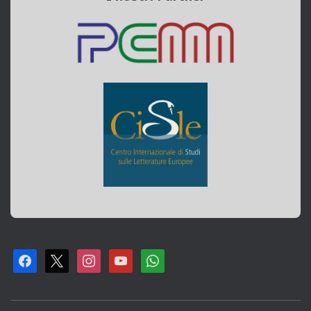
F
X
I
Y
W
A
N
O
H
C
S
U
A