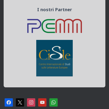
I nostri Partner
F
X
I
Y
W