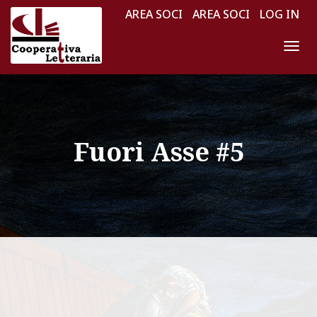
AREA SOCI
AREA SOCI
LOG IN
N
A
V
I
G
Fuori Asse #5
A
Z
I
O
N
E
T
O
G
G