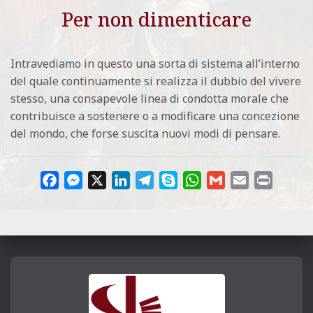
L
Per non dimenticare
E
Intravediamo in questo una sorta di sistema all’interno
del quale continuamente si realizza il dubbio del vivere
stesso, una consapevole linea di condotta morale che
contribuisce a sostenere o a modificare una concezione
del mondo, che forse suscita nuovi modi di pensare.
F
M
X
L
T
S
W
G
E
P
a
e
i
e
k
h
m
m
r
c
s
n
l
y
a
a
a
i
e
s
k
e
p
t
i
i
n
b
e
e
g
e
s
l
l
t
o
n
d
r
A
o
g
I
a
p
k
e
n
m
p