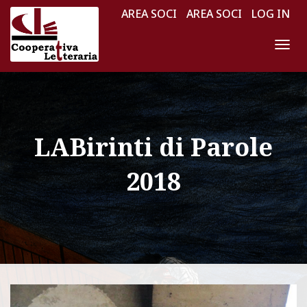
AREA SOCI
AREA SOCI
LOG IN
N
A
V
I
G
LABirinti di Parole
A
Z
2018
I
O
N
E
T
O
G
G