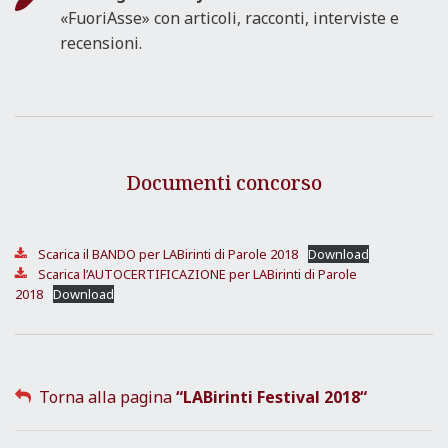
«FuoriAsse» con articoli, racconti, interviste e
recensioni.
Documenti concorso
Scarica il BANDO per LABirinti di Parole 2018
Download
Scarica l’AUTOCERTIFICAZIONE per LABirinti di Parole
2018
Download
Torna alla pagina
“LABirinti Festival 2018
“